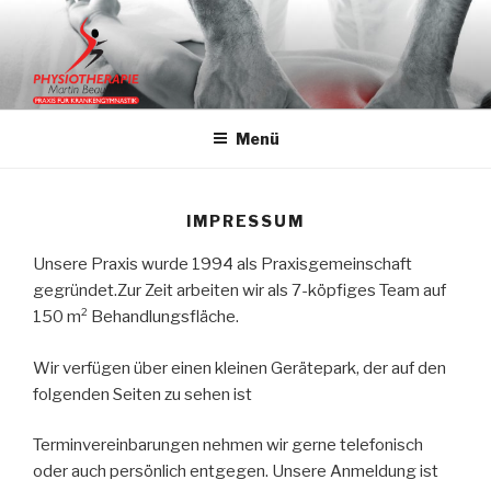
Zum
Inhalt
springen
PHYSIOTHERAPIE BEAUJEAN
Praxis für Krankengymnastik in Kohlscheid
Menü
IMPRESSUM
Unsere Praxis wurde 1994 als Praxisgemeinschaft
gegründet.Zur Zeit arbeiten wir als 7-köpfiges Team auf
150 m² Behandlungsfläche.
Wir verfügen über einen kleinen Gerätepark, der auf den
folgenden Seiten zu sehen ist
Terminvereinbarungen nehmen wir gerne telefonisch
oder auch persönlich entgegen. Unsere Anmeldung ist