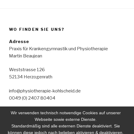
WO FINDEN SIE UNS?
Adresse
Praxis für Krankengymnastik und Physiotherapie
Martin Beaujean
Weststrasse 126
52134 Herzogenrath
info@physiotherapie-kohlscheid.de
0049 (0) 2407 80404
Öffnungszeiten
Wir verwenden technisch notwendige Cookies auf unserer
Montag—Freitag: 8:00–18:00
Webseite sowie externe Dienste.
Samstag & Sonntag: Geschlossen
Standardmäßig sind alle externen Dienste deaktiviert. Sie
können diese jedoch nach belieben aktivieren & deaktivieren.